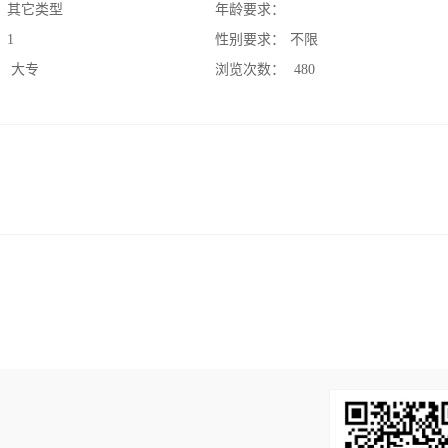
：
其它类型
年龄要求：
：
1
性别要求：
不限
：
大专
浏览次数：
480