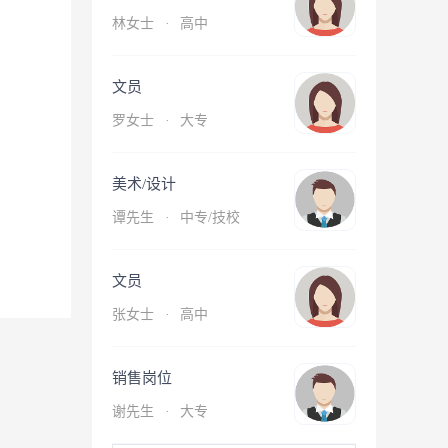
林女士
·
高中
文员
罗女士
·
大专
美术/设计
谭先生
·
中专/技校
文员
张女士
·
高中
销售岗位
谢先生
·
大专