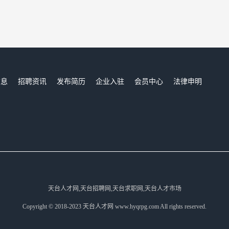
信息
招聘资讯
发布简历
企业入驻
会员中心
法律申明
们
天台人才网,天台招聘网,天台求职网,天台人才市场
Copyright © 2018-2023 天台人才网 www.hyqrpg.com All rights reserved.